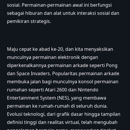
sosial. Permainan-permainan awal ini berfungsi
sebagai hiburan dan alat untuk interaksi sosial dan
pemikiran strategis.
Maju cepat ke abad ke-20, dan kita menyaksikan
munculnya permainan elektronik dengan
diperkenalkannya permainan arkade seperti Pong
dan Space Invaders. Popularitas permainan arkade
membuka jalan bagi munculnya konsol permainan
rumahan seperti Atari 2600 dan Nintendo
Entertainment System (NES), yang membawa
permainan ke rumah-rumah di seluruh dunia.
Evolusi teknologi, dari grafik dasar hingga tampilan
definisi tinggi dan realitas virtual, telah mengubah