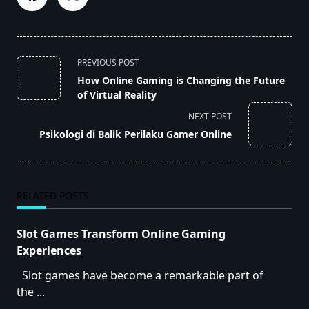
<span
PREVIOUS POST
class="nav-
How Online Gaming is Changing the Future
subtitle
of Virtual Reality
screen-
NEXT POST
reader-
Psikologi di Balik Perilaku Gamer Online
text">Page</span>
RELATED POSTS
Slot Games Transform Online Gaming
Experiences
Slot games have become a remarkable part of
the
...