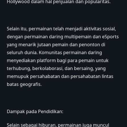
Hollywood dalam hal penjualan dan popularitas.
Selain itu, permainan telah menjadi aktivitas sosial,
dengan permainan daring multipemain dan eSports
yang menarik jutaan pemain dan penonton di
seluruh dunia. Komunitas permainan daring
menyediakan platform bagi para pemain untuk
terhubung, berkolaborasi, dan bersaing, yang
memupuk persahabatan dan persahabatan lintas
batas geografis.
Dampak pada Pendidikan:
Selain sebagai hiburan, permainan juga muncul