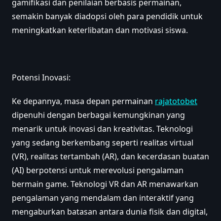
gamifikasi dan penilaian berbasis permainan,
semakin banyak diadopsi oleh para pendidik untuk
meningkatkan keterlibatan dan motivasi siswa.
Potensi Inovasi:
Ke depannya, masa depan permainan
rajatotobet
dipenuhi dengan berbagai kemungkinan yang
menarik untuk inovasi dan kreativitas. Teknologi
yang sedang berkembang seperti realitas virtual
(VR), realitas tertambah (AR), dan kecerdasan buatan
(AI) berpotensi untuk merevolusi pengalaman
bermain game. Teknologi VR dan AR menawarkan
pengalaman yang mendalam dan interaktif yang
mengaburkan batasan antara dunia fisik dan digital,