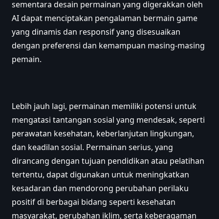
sementara desain permainan yang digerakkan oleh
AI dapat menciptakan pengalaman bermain game
yang dinamis dan responsif yang disesuaikan
dengan preferensi dan kemampuan masing-masing
pemain.
Lebih jauh lagi, permainan memiliki potensi untuk
mengatasi tantangan sosial yang mendesak, seperti
perawatan kesehatan, keberlanjutan lingkungan,
dan keadilan sosial. Permainan serius, yang
dirancang dengan tujuan pendidikan atau pelatihan
tertentu, dapat digunakan untuk meningkatkan
kesadaran dan mendorong perubahan perilaku
positif di berbagai bidang seperti kesehatan
masyarakat, perubahan iklim, serta keberagaman