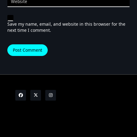
Website
Save my name, email, and website in this browser for the
next time I comment.